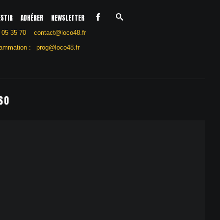
ESTIR
ADHÉRER
NEWSLETTER
 05 35 70
contact@loco48.fr
ammation :
prog@loco48.fr
SO