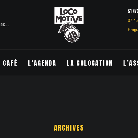
S’INV
07 45
otive 48
Villefort
Progr
E CAFÉ
L’AGENDA
LA COLOCATION
L’AS
ARCHIVES