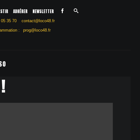
ESTIR
ADHÉRER
NEWSLETTER
 05 35 70
contact@loco48.fr
ammation :
prog@loco48.fr
SO
!