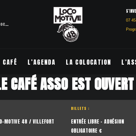
S’INV
07 45
otive 48
Villefort
Progr
E CAFÉ
L’AGENDA
LA COLOCATION
L’AS
LE CAFÉ ASSO EST OUVERT 
BILLETS :
O-MOTIVE 48 / VILLEFORT
ENTRÉE LIBRE - ADHÉSION
OBLIGATOIRE €