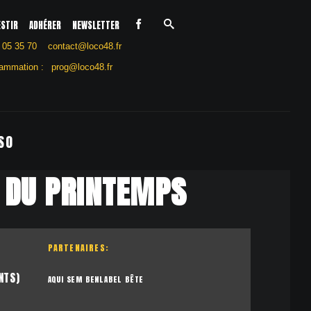
ESTIR
ADHÉRER
NEWSLETTER
 05 35 70
contact@loco48.fr
ammation :
prog@loco48.fr
SO
A DU PRINTEMPS
PARTENAIRES:
NTS)
AQUI SEM BEN
LABEL BÊTE