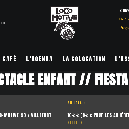
S’INV
07 45
otive 48
Villefort
Progr
E CAFÉ
L’AGENDA
LA COLOCATION
L’AS
CTACLE ENFANT // FIEST
BILLETS :
O-MOTIVE 48 / VILLEFORT
10€ € (8€ € POUR LES ADHÉRE
BILLETS