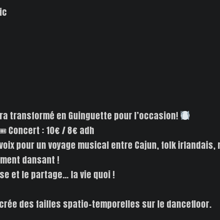
ic
 sera transformé en Guinguette pour l’occasion!
Concert : 10€ / 8€ adh
s voix pour un voyage musical entre Cajun, folk irlandai
lement dansant !
se et le partage… la vie quoi !
rée des failles spatio-temporelles sur le dancefloor.