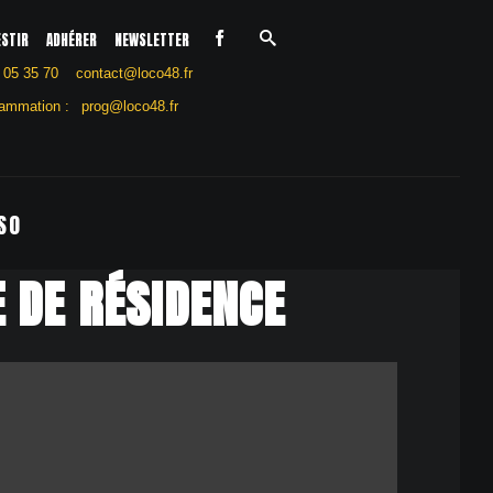
ESTIR
ADHÉRER
NEWSLETTER
 05 35 70
contact@loco48.fr
ammation :
prog@loco48.fr
SO
E DE RÉSIDENCE