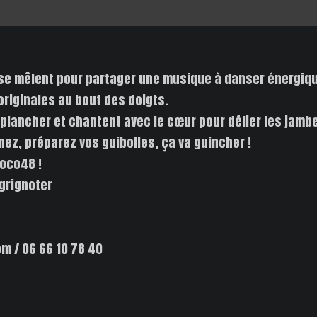
 se mêlent pour partager une musique à danser énergique
originales au bout des doigts.
au plancher et chantent avec le cœur pour délier les jam
nez, préparez vos guibolles, ça va guincher !
Loco48 !
grignoter
m / 06 66 10 78 40