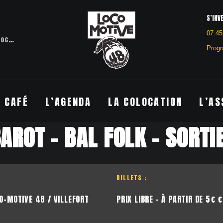
S’INV
07 45
otive 48
Villefort
Progr
E CAFÉ
L’AGENDA
LA COLOCATION
L’AS
AROT – BAL FOLK – SORTI
BILLETS :
O-MOTIVE 48 / VILLEFORT
PRIX LIBRE - À PARTIR DE 5€ €